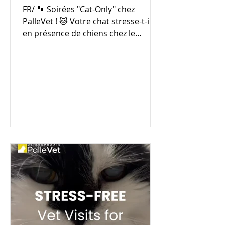
FR/ 🐾 Soirées "Cat-Only" chez
PalleVet ! 🐱 Votre chat stresse-t-il
en présence de chiens chez le
vétérinaire ? Ou préfère-t-il...