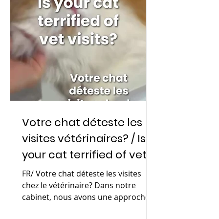
Votre chat déteste les
visites vétérinaires? / Is
your cat terrified of vet
visits?
FR/ Votre chat déteste les visites
chez le vétérinaire? Dans notre
cabinet, nous avons une approche
cat-friendly: 😻Salle d'attente...