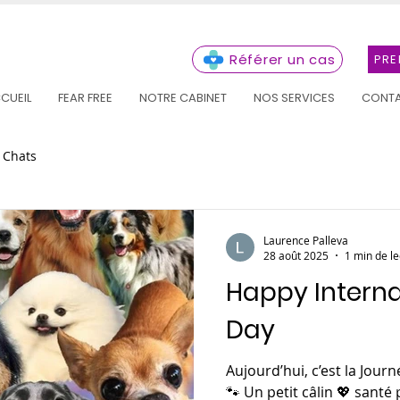
Référer un cas
PRE
CUEIL
FEAR FREE
NOTRE CABINET
NOS SERVICES
CONT
Chats
Laurence Palleva
28 août 2025
1 min de le
Happy Interna
Day
Aujourd’hui, c’est la Jour
🐾 Un petit câlin 💖 santé