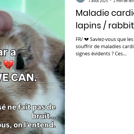
7 août 2025
2 min de lec
Maladie cardi
lapins / rabbi
FR/ 💔 Saviez-vous que le
souffrir de maladies card
signes évidents ? Ces...