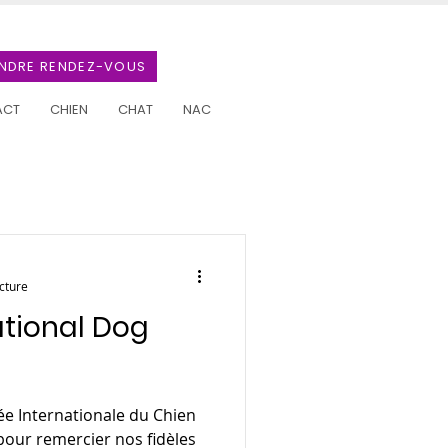
NDRE RENDEZ-VOUS
ACT
CHIEN
CHAT
NAC
cture
tional Dog
née Internationale du Chien
 pour remercier nos fidèles