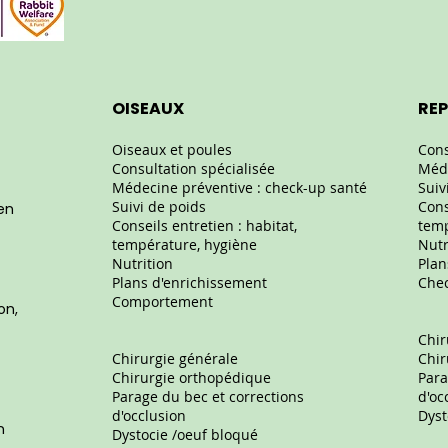
OISEAUX
REP
Oiseaux et poules
Cons
Consultation spécialisée
Méde
Médecine préventive : check-up santé
Suiv
Suivi de poids
Cons
ien
Conseils entretien : habitat,
temp
température, hygiène
Nutr
Nutrition
Plan
Plans d'enrichissement
Chec
Comportement
on,
Chir
Chirurgie générale
Chir
Chirurgie orthopédique
Para
Parage du bec et corrections
d'oc
d'occlusion
Dyst
n
Dystocie /oeuf bloqué