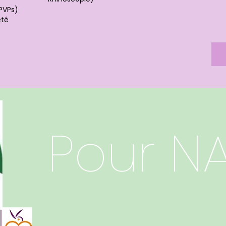
PVPs)
été
Pour N