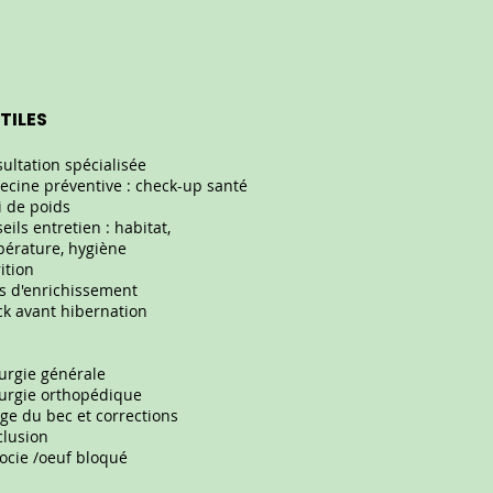
TILES
ultation spécialisée
cine préventive : check-up santé
i de poids
eils entretien : habitat,
érature, hygiène
ition
s d'enrichissement
k avant hibernation
urgie générale
urgie orthopédique
ge du bec et corrections
clusion
ocie /oeuf bloqué