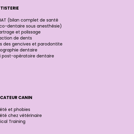
TISTERIE
AT (bilan complet de santé
co-dentaire sous anesthésie)
rtrage et polissage
raction de dents
s des gencives et parodontite
iographie dentaire
i post-opératoire dentaire
CATEUR CANIN
été et phobies
été chez vétérinaire
cal Training