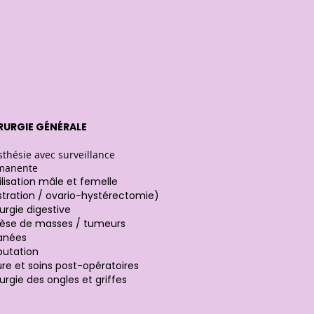
RURGIE GÉNÉRALE
thésie avec surveillance
manente
ilisation mâle et femelle
stration / ovario-hystérectomie)
urgie digestive
rèse de masses / tumeurs
anées
utation
re et soins post-opératoires
urgie des ongles et griffes