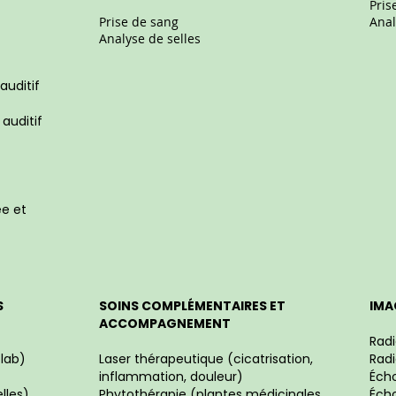
Pris
Prise de sang
Anal
Analyse de selles
auditif
 auditif
ée et
S
SOINS COMPLÉMENTAIRES ET
IMA
ACCOMPAGNEMENT
Rad
 lab)
Laser thérapeutique (cicatrisation,
Radi
inflammation, douleur)
Éch
lles)
Phytothérapie (plantes médicinales
Éch