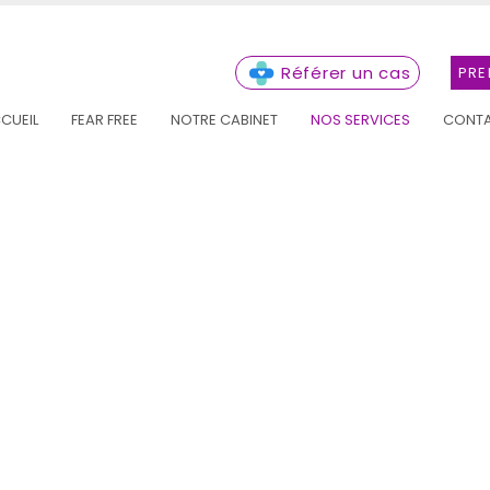
Référer un cas
PRE
CUEIL
FEAR FREE
NOTRE CABINET
NOS SERVICES
CONT