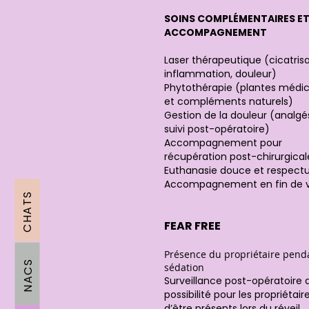
SOINS COMPLÉMENTAIRES E
ACCOMPAGNEMENT
Laser thérapeutique (cicatrisa
inflammation, douleur)
Phytothérapie (plantes médic
et compléments naturels)
Gestion de la douleur (analgé
suivi post-opératoire)
Accompagnement pour
récupération post-chirurgical
Euthanasie douce et respect
Accompagnement en fin de v
CHATS
FEAR FREE
Présence du propriétaire pend
NACS
sédation
Surveillance post-opératoire
possibilité pour les propriétair
d’être présents lors du réveil