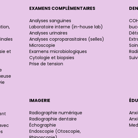
T
EXAMENS COMPLÉMENTAIRES
DEN
Analyses sanguines
COH
tion,
Laboratoire interne (in-house lab)
buc
Analyses urinaires
Déta
inales
Analyses coproparasitaires (selles)
Ext
Microscopie
Soin
sie et
Examens microbiologiques
Rad
Cytologie et biopsies
Suiv
Prise de tension
e
ueuse
ie
IMAGERIE
ÉDU
Radiographie numérique
Anxi
ant
Radiographie dentaire
Anxi
Échographie
Medi
 avec
Endoscopie (Otoscopie,
es
Rhinoscopie)