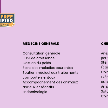
MÉDECINE GÉNÉRALE
CHI
Consultation générale
Anes
per
Suivi de croissance
Stér
Gestion du poids
(ca
Soins des maladies courantes
Chir
Soutien médical aux traitements
Exé
comportementaux
cut
Accompagnement des animaux
Amp
anxieux et réactifs
Sutu
Endocrinologie
Chir