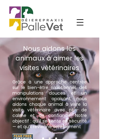
Nous aidons les
animaux à aimer les
visites vétérinaires
Grâce à une approche centrée
sur le bien-être émotionnel, des
manipulations douces et un
environnement apaisant, nous
aidons chaque animal à vivre la
visite vétérinaire avec plus de
calme et de confiance. Notre
objectif : qu’il se sente en sécurité
— et qu’il revienne sereinement