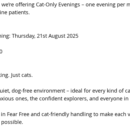
, we’re offering Cat-Only Evenings – one evening per m
ine patients.
ning: Thursday, 21st August 2025
0
ng. Just cats.
iet, dog-free environment – ideal for every kind of ca
nxious ones, the confident explorers, and everyone i
in Fear Free and cat-friendly handling to make each vi
 possible.