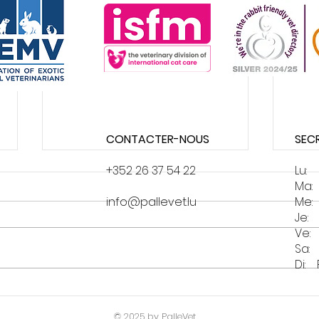
CONTACTER-NOUS
SEC
+352 26 37 54 22
Lu:
Ma:
info@pallevet.lu
Me:
Je:
Ve:
Sa:
Di:
Votre chat déteste les
Visi
visites vétérinaires? / Is
/ Str
© 2025
by PalleVet