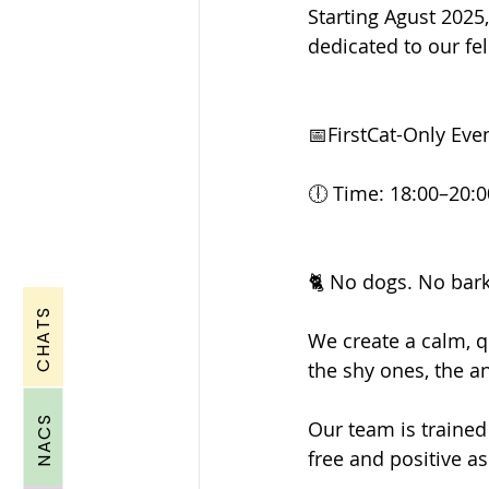
Starting Agust 2025
dedicated to our fel
📅FirstCat-Only Eve
🕕 Time: 18:00–20:0
🐈 No dogs. No barki
CHATS
We create a calm, qu
the shy ones, the a
NACS
Our team is trained 
free and positive as