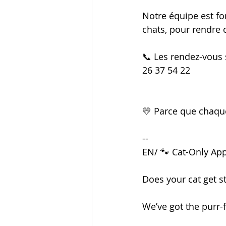
Notre équipe est fo
chats, pour rendre c
📞 Les rendez-vous s
26 37 54 22
💛 Parce que chaque
--
EN/ 🐾 Cat-Only App
Does your cat get s
We’ve got the purr-f