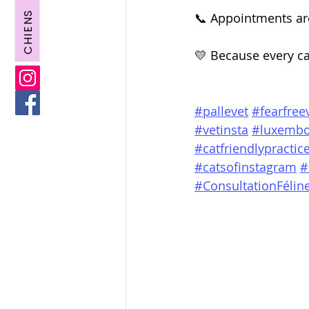
CHIENS
📞 Appointments are
💛 Because every cat
#pallevet
#fearfree
#vetinsta
#luxembo
#catfriendlypractic
#catsofinstagram
#
#ConsultationFélin