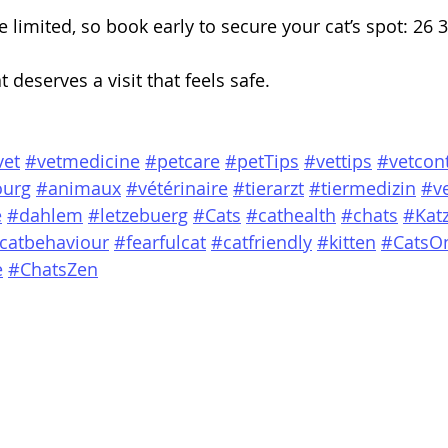
 limited, so book early to secure your cat’s spot: 26 
 deserves a visit that feels safe.
vet
#vetmedicine
#petcare
#petTips
#vettips
#vetcon
urg
#animaux
#vétérinaire
#tierarzt
#tiermedizin
#v
e
#dahlem
#letzebuerg
#Cats
#cathealth
#chats
#Kat
catbehaviour
#fearfulcat
#catfriendly
#kitten
#CatsO
e
#ChatsZen