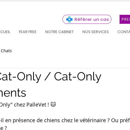
Référer un cas
PRE
CUEIL
FEAR FREE
NOTRE CABINET
NOS SERVICES
CONT
Chats
Cat-Only / Cat-Only
ments
Only" chez PalleVet ! 🐱
-il en présence de chiens chez le vétérinaire ? Ou préfè
e ?