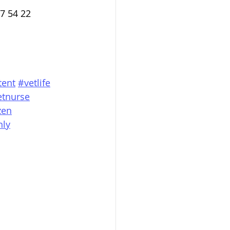
37 54 22
tent
#vetlife
etnurse
zen
nly