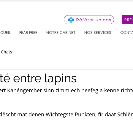
Référer un cas
PRE
CUEIL
FEAR FREE
NOTRE CABINET
NOS SERVICES
CONT
Chats
té entre lapins
rt Kanéngercher sinn zimmlech heefeg a kënne richte
klëscht mat denen Wichtegste Punkten, fir daat Schlë