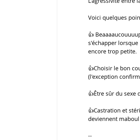
L'agressivité entre 
Voici quelques point
👍 Beaaaaucouuuup 
s'échapper lorsque 
encore trop petite.
👍Choisir le bon cou
(l'exception confirme
👍Être sûr du sexe d
👍Castration et sté
deviennent maboul
--