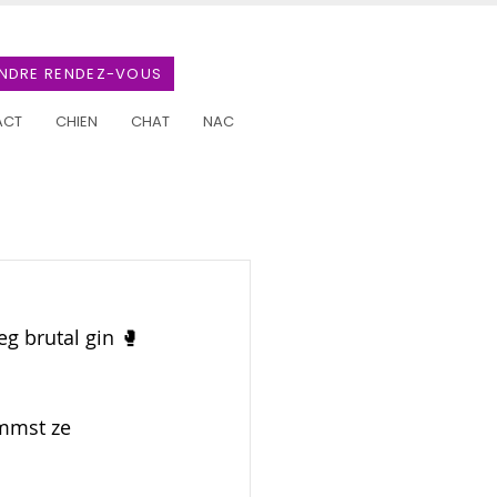
NDRE RENDEZ-VOUS
ACT
CHIEN
CHAT
NAC
g brutal gin 🥊
mmst ze 