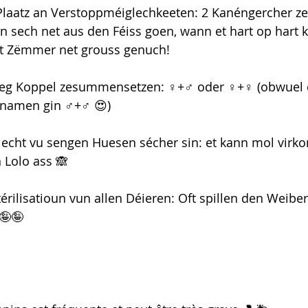
 Plaatz an Verstoppméiglechkeeten: 2 Kanéngercher 
sech net aus den Féiss goen, wann et hart op hart kë
t Zëmmer net grouss genuch!
eg Koppel zesummensetzen: ♀️+♂️ oder ♀️+♀️ (obwuel 
amen gin ♂️+♂️ 😍)
echt vu sengen Huesen sécher sin: et kann mol vir
 Lolo ass 🙈
érilisatioun vun allen Déieren: Oft spillen den Weiber
🤪🤪