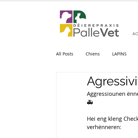
AC
All Posts
Chiens
LAPINS
Agressivi
Aggressiounen ënne
🚑
Hei eng kleng Chec
verhënneren: