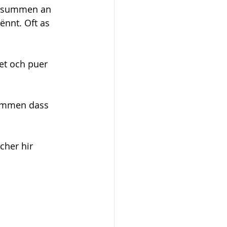
zesummen an 
nnt. Oft as 
et och puer 
kommen dass 
cher hir 