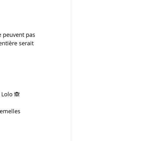
 peuvent pas 
ntière serait 
 Lolo 🙈
femelles 