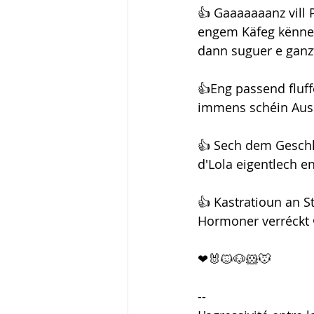
👍 Gaaaaaaanz vill
engem Käfeg kënnen 
dann suguer e ganz
👍Eng passend fluff
immens schéin Ausn
👍 Sech dem Geschl
d'Lola eigentlech en
👍 Kastratioun an St
Hormoner verréckt 
❤🐰🐱🐶🐹🐭
--