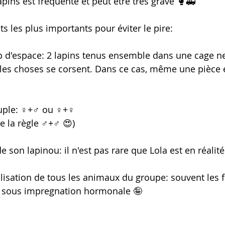
lapins est fréquente et peut être très grave 🥊🚑
s les plus importants pour éviter le pire:
d'espace: 2 lapins tenus ensemble dans une cage ne
les choses se corsent. Dans ce cas, même une pièce e
ple: ♀️+♂️ ou ♀️+♀️
 la règle ♂️+♂️ 😍)
e son lapinou: il n'est pas rare que Lola est en réalité
rilisation de tous les animaux du groupe: souvent les 
 sous impregnation hormonale 🤪