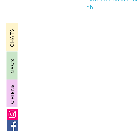
ob
CHATS
NACS
CHIENS