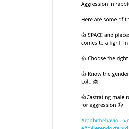
Aggression in rabbi
Here are some of th
👍 SPACE and places
comes to a fight. I
👍 Choose the right 
👍 Know the gender o
Lolo 🙈
👍Castrating male r
for aggression 🤪
#rabbitbehaviour
#
e
#déierendokter
#d