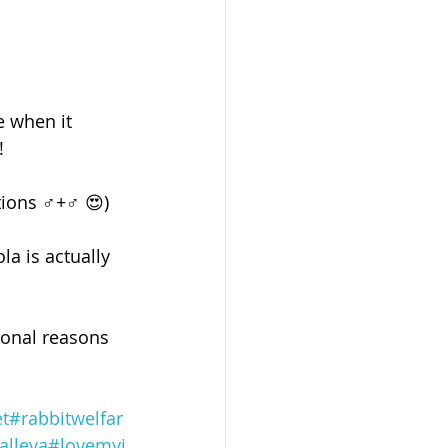
e when it 
!
ions ♂️+♂️ 😍)
a is actually 
monal reasons 
et
#rabbitwelfar
alleva
#lovemyj