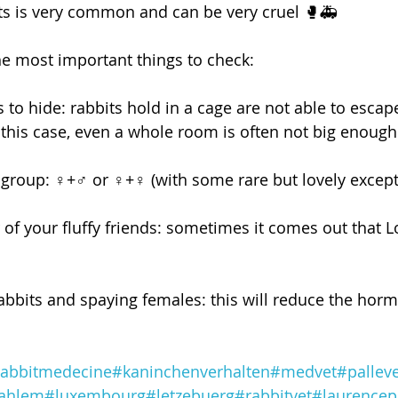
ts is very common and can be very cruel 🥊🚑
e most important things to check:
 to hide: rabbits hold in a cage are not able to escap
n this case, even a whole room is often not big enough
group: ♀️+♂️ or ♀️+♀️ (with some rare but lovely except
f your fluffy friends: sometimes it comes out that Lol
abbits and spaying females: this will reduce the hor
rabbitmedecine
#kaninchenverhalten
#medvet
#pallev
ahlem
#luxembourg
#letzebuerg
#rabbitvet
#laurencep